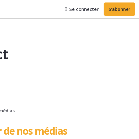
Se connecter
S'abonner
ct
 médias
r de nos médias